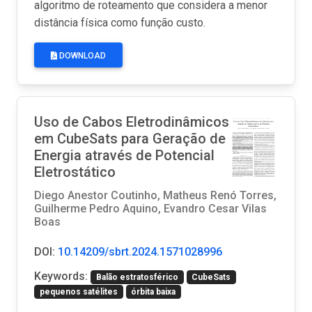
algoritmo de roteamento que considera a menor
distância física como função custo.
DOWNLOAD
Uso de Cabos Eletrodinâmicos
em CubeSats para Geração de
Energia através de Potencial
Eletrostático
Diego Anestor Coutinho, Matheus Renó Torres,
Guilherme Pedro Aquino, Evandro Cesar Vilas
Boas
DOI:
10.14209/sbrt.2024.1571028996
Keywords:
Balão estratosférico
CubeSats
pequenos satélites
órbita baixa