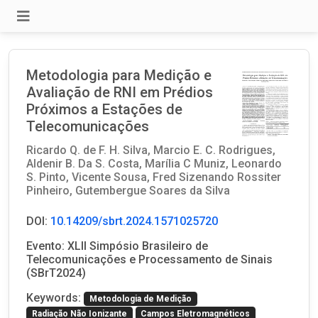
Metodologia para Medição e
Avaliação de RNI em Prédios
Próximos a Estações de
Telecomunicações
Ricardo Q. de F. H. Silva,
Marcio E. C. Rodrigues,
Aldenir B. Da S. Costa,
Marília C Muniz,
Leonardo
S. Pinto,
Vicente Sousa,
Fred Sizenando Rossiter
Pinheiro,
Gutembergue Soares da Silva
DOI:
10.14209/sbrt.2024.1571025720
Evento: XLII Simpósio Brasileiro de
Telecomunicações e Processamento de Sinais
(SBrT2024)
Keywords:
Metodologia de Medição
Radiação Não Ionizante
Campos Eletromagnéticos