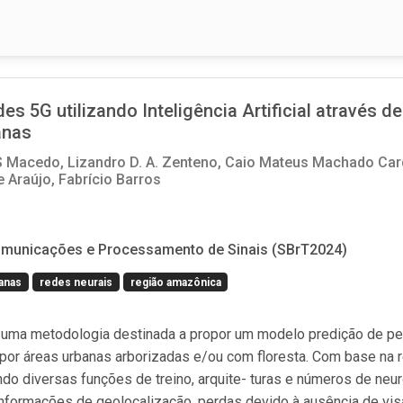
s 5G utilizando Inteligência Artificial através d
anas
S Macedo,
Lizandro D. A. Zenteno,
Caio Mateus Machado Car
e Araújo,
Fabrício Barros
ecomunicações e Processamento de Sinais (SBrT2024)
anas
redes neurais
região amazônica
de uma metodologia destinada a propor um modelo predição de p
or áreas urbanas arborizadas e/ou com floresta. Com base na 
diversas funções de treino, arquite- turas e números de neur
nformações de geolocalização, perdas devido à ausência de vis