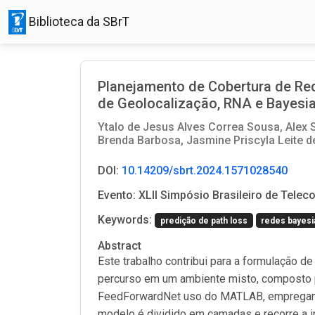
Biblioteca da SBrT
Planejamento de Cobertura de Rede
de Geolocalização, RNA e Bayesi
Ytalo de Jesus Alves Correa Sousa,
Alex 
Brenda Barbosa,
Jasmine Priscyla Leite d
DOI:
10.14209/sbrt.2024.1571028540
Evento: XLII Simpósio Brasileiro de Tel
Keywords:
predição de path loss
redes bayesi
Abstract
Este trabalho contribui para a formulação 
percurso em um ambiente misto, composto p
FeedForwardNet uso do MATLAB, empregando 
modelo é dividido em camadas e recorre a i