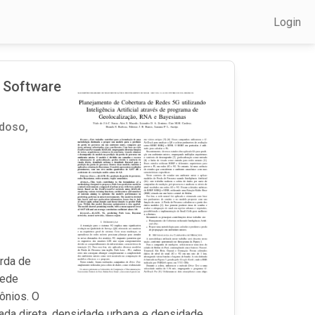
Login
e Software
doso,
erda de
rede
ônios. O
ada direta, densidade urbana e densidade